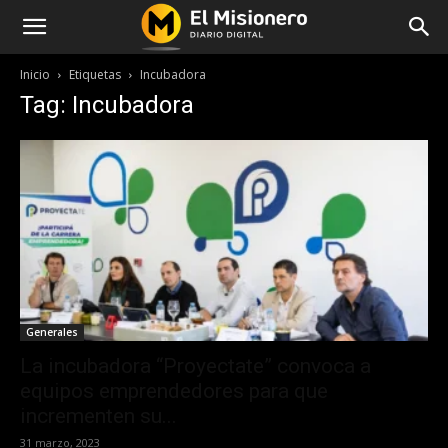
Inicio
Etiquetas
Incubadora
Tag: Incubadora
Generales
La incubadora “Proyectate” convoca a
equipos emprendedores para que
incrementen su...
31 marzo, 2023