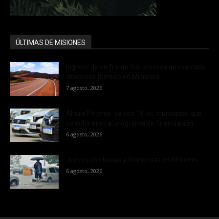
ÚLTIMAS DE MISIONES
Ingreso de un frente frío provoca un marcado
descenso térmico en Misiones
7 agosto, 2026
Ahora Patente: ya son 19 los municipios que
se adhirieron al programa de financiación...
6 agosto, 2026
Jueves con lluvias y tormentas en Misiones
6 agosto, 2026