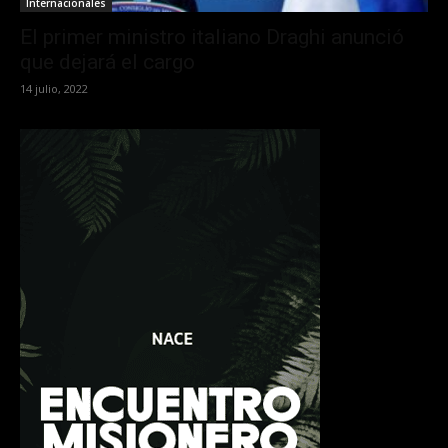
Internacionales
El primer ministro italiano Draghi anunció
que dejará el cargo
14 julio, 2022