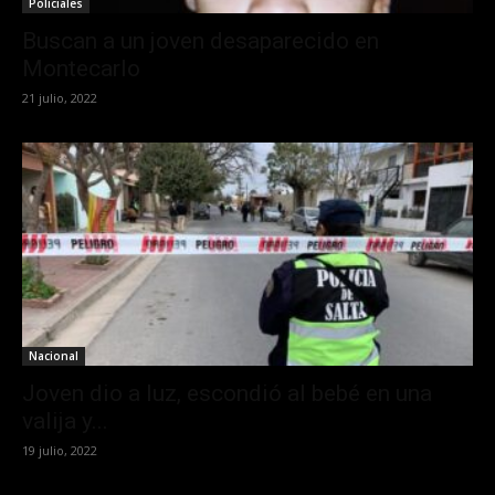
Policiales
Buscan a un joven desaparecido en
Montecarlo
21 julio, 2022
Nacional
Joven dio a luz, escondió al bebé en una
valija y...
19 julio, 2022