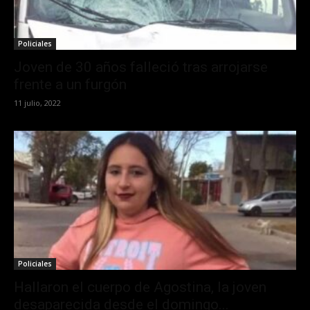
Policiales
Joven de 30 años falleció tras arrojarse
frente a un furgón
11 julio, 2022
Policiales
Hallaron el cuerpo de Agostina, la joven
desaparecida desde el domingo...