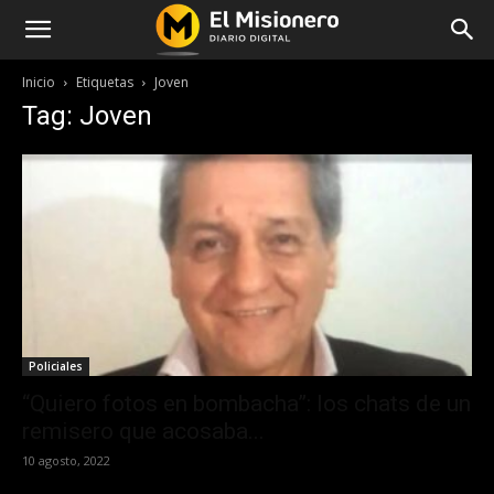
Inicio
Etiquetas
Joven
Tag: Joven
Policiales
“Quiero fotos en bombacha”: los chats de un
remisero que acosaba...
10 agosto, 2022