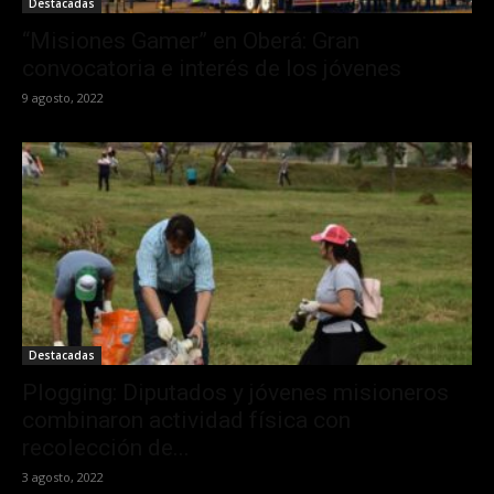
Destacadas
“Misiones Gamer” en Oberá: Gran
convocatoria e interés de los jóvenes
9 agosto, 2022
Destacadas
Plogging: Diputados y jóvenes misioneros
combinaron actividad física con
recolección de...
3 agosto, 2022