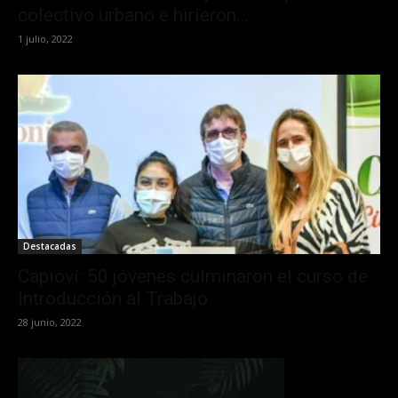
colectivo urbano e hirieron...
1 julio, 2022
Destacadas
Capioví: 50 jóvenes culminaron el curso de
Introducción al Trabajo
28 junio, 2022