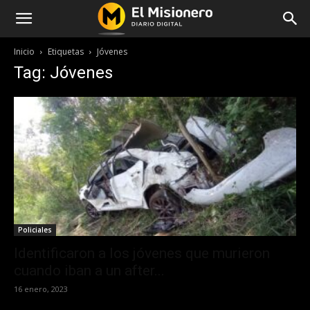
Inicio
Etiquetas
Jóvenes
Tag: Jóvenes
Policiales
Identificaron a los jóvenes que murieron
cuando iban a un after...
16 enero, 2023