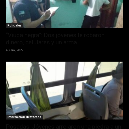
Policiales
“Viuda negra”: Dos jóvenes le robaron
dinero, celulares y un arma...
4 julio, 2022
Información destacada
Posadas: Jóvenes arrojaron una piedra a un