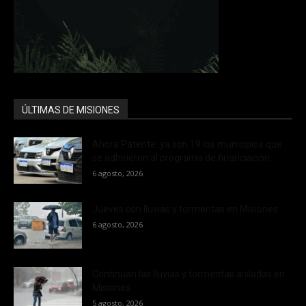
ÚLTIMAS DE MISIONES
Ahora Patente: ya son 19 los municipios que
se adhirieron al programa de financiación...
6 agosto, 2026
Jueves con lluvias y tormentas en Misiones
6 agosto, 2026
Continúan las lluvias y tormentas aisladas en
Misiones
5 agosto, 2026