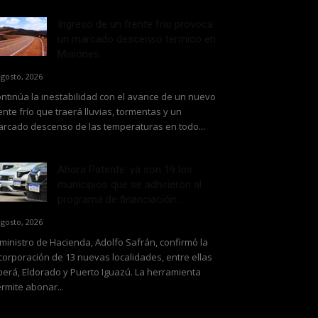
Ingreso de un frente frío provoca
un marcado descenso térmico en
Misiones
agosto, 2026
ntinúa la inestabilidad con el avance de un nuevo
ente frío que traerá lluvias, tormentas y un
rcado descenso de las temperaturas en todo...
Ahora Patente: ya son 19 los
municipios que se adhirieron al
programa de financiación...
agosto, 2026
 ministro de Hacienda, Adolfo Safrán, confirmó la
corporación de 13 nuevas localidades, entre ellas
erá, Eldorado y Puerto Iguazú. La herramienta
rmite abonar...