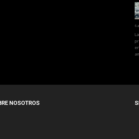
6 
La
pr
en
am
BRE NOSOTROS
S