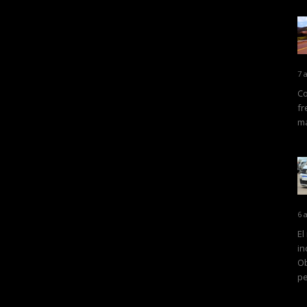
7 
Co
fr
ma
6 
El
in
Ob
pe