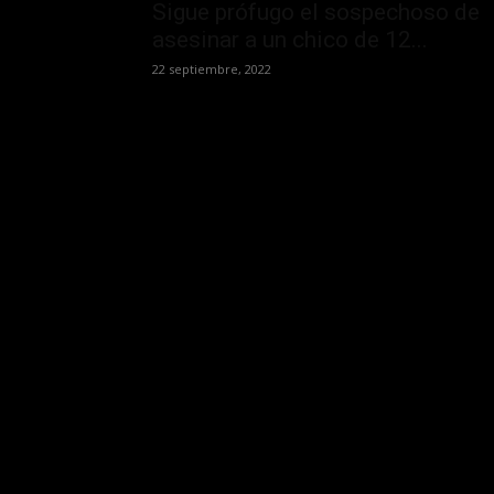
Sigue prófugo el sospechoso de
asesinar a un chico de 12...
22 septiembre, 2022