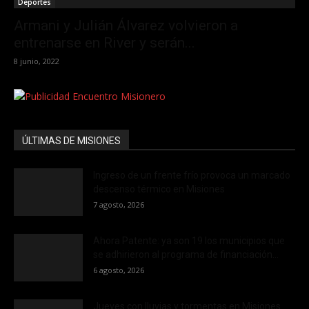
Deportes
Armani y Julián Álvarez volvieron a
entrenarse en River y serán...
8 junio, 2022
ÚLTIMAS DE MISIONES
Ingreso de un frente frío provoca un marcado
descenso térmico en Misiones
7 agosto, 2026
Ahora Patente: ya son 19 los municipios que
se adhirieron al programa de financiación...
6 agosto, 2026
Jueves con lluvias y tormentas en Misiones