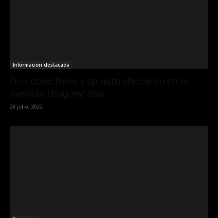
Información destacada
Dos colectivos y un auto chocaron en la
avenida Uruguay: dos...
28 julio, 2022