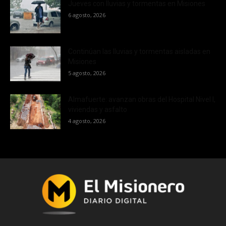
Jueves con lluvias y tormentas en Misiones
6 agosto, 2026
Continúan las lluvias y tormentas aisladas en
Misiones
5 agosto, 2026
Almafuerte: avanzan obras del Hospital Nivel I,
viviendas y asfalto
4 agosto, 2026