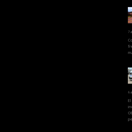
7 
Co
fr
ma
6 
El
in
Ob
pe