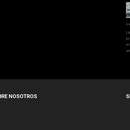
6 
La
pr
en
am
BRE NOSOTROS
S