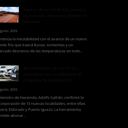
Ingreso de un frente frío provoca
un marcado descenso térmico en
Misiones
agosto, 2026
ntinúa la inestabilidad con el avance de un nuevo
ente frío que traerá lluvias, tormentas y un
rcado descenso de las temperaturas en todo...
Ahora Patente: ya son 19 los
municipios que se adhirieron al
programa de financiación...
agosto, 2026
 ministro de Hacienda, Adolfo Safrán, confirmó la
corporación de 13 nuevas localidades, entre ellas
erá, Eldorado y Puerto Iguazú. La herramienta
rmite abonar...