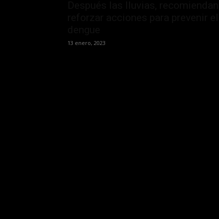
Después las lluvias, recomiendan
reforzar acciones para prevenir el
dengue
13 enero, 2023