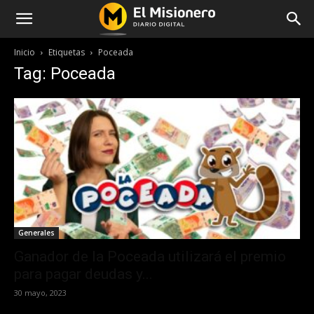
Inicio
Etiquetas
Poceada
Tag: Poceada
Generales
Ganador de la Poceada utilizará el premio
para pagar deudas y...
30 mayo, 2023