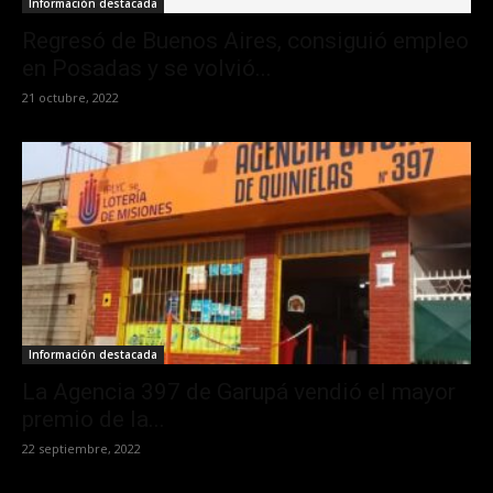
Información destacada
Regresó de Buenos Aires, consiguió empleo
en Posadas y se volvió...
21 octubre, 2022
Información destacada
La Agencia 397 de Garupá vendió el mayor
premio de la...
22 septiembre, 2022