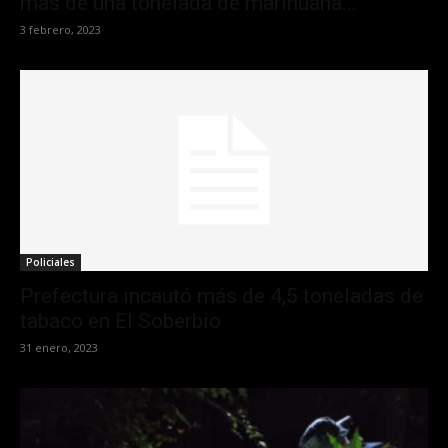
más de una tonelada de marihuana...
3 febrero, 2023
Policiales
Prefectura incautó más de 4,5 toneladas de
tabaco en El Soberbio
31 enero, 2023