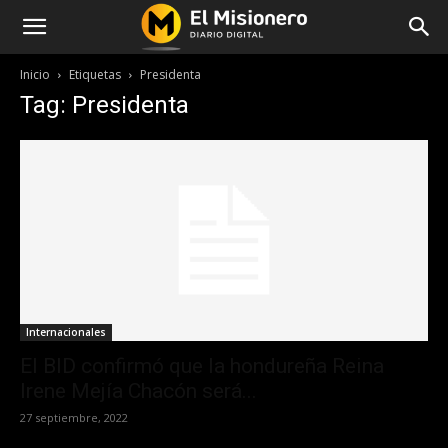
Inicio
Etiquetas
Presidenta
Tag: Presidenta
Internacionales
El BID confirmó que la hondureña Reina
Irene Mejía Chacón será...
27 septiembre, 2022