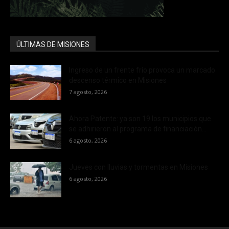
ÚLTIMAS DE MISIONES
Ingreso de un frente frío provoca un marcado
descenso térmico en Misiones
7 agosto, 2026
Ahora Patente: ya son 19 los municipios que
se adhirieron al programa de financiación...
6 agosto, 2026
Jueves con lluvias y tormentas en Misiones
6 agosto, 2026