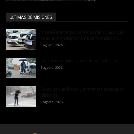
ÚLTIMAS DE MISIONES
Ahora Patente: ya son 19 los municipios que
se adhirieron al programa de financiación...
6 agosto, 2026
Jueves con lluvias y tormentas en Misiones
6 agosto, 2026
Continúan las lluvias y tormentas aisladas en
Misiones
5 agosto, 2026