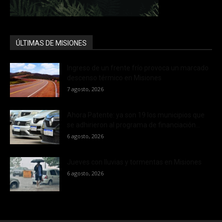
ÚLTIMAS DE MISIONES
Ingreso de un frente frío provoca un marcado
descenso térmico en Misiones
7 agosto, 2026
Ahora Patente: ya son 19 los municipios que
se adhirieron al programa de financiación...
6 agosto, 2026
Jueves con lluvias y tormentas en Misiones
6 agosto, 2026