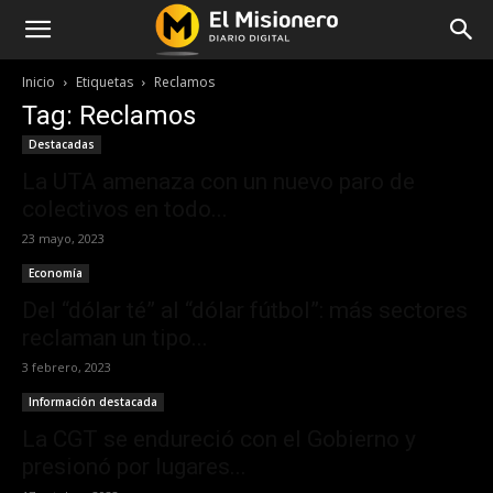
Inicio
Etiquetas
Reclamos
Tag: Reclamos
Destacadas
La UTA amenaza con un nuevo paro de
colectivos en todo...
23 mayo, 2023
Economía
Del “dólar té” al “dólar fútbol”: más sectores
reclaman un tipo...
3 febrero, 2023
Información destacada
La CGT se endureció con el Gobierno y
presionó por lugares...