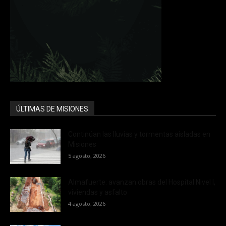
ÚLTIMAS DE MISIONES
Continúan las lluvias y tormentas aisladas en
Misiones
5 agosto, 2026
Almafuerte: avanzan obras del Hospital Nivel I,
viviendas y asfalto
4 agosto, 2026