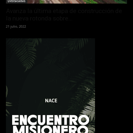
Destacadas
Avanza la última etapa de construcción de
la nueva rotonda sobre...
21 julio, 2022