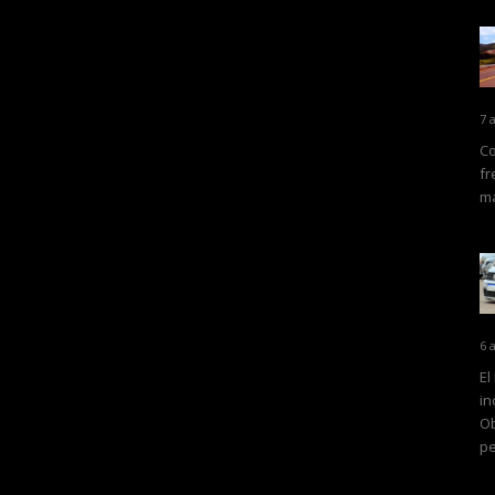
7 
Co
fr
ma
6 
El
in
Ob
pe