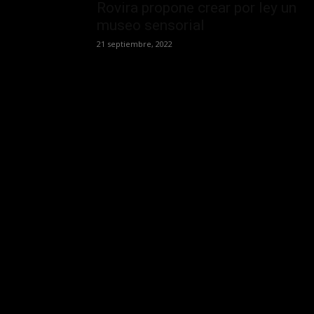
Rovira propone crear por ley un
museo sensorial
21 septiembre, 2022