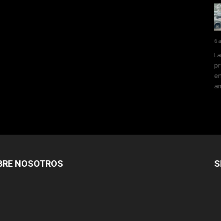
6 
La
pr
en
am
BRE NOSOTROS
S