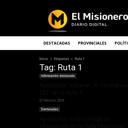
El
Misionero
DESTACADAS
PROVINCIALES
POLÍT
Inicio
Etiquetas
Ruta 1
Tag: Ruta 1
Información destacada
Apóstoles: Instalan 70 luminarias
LED en la Ruta 1
27 febrero, 2023
Destacadas
Apóstoles: está cortada la
circulación en la Ruta Provincial