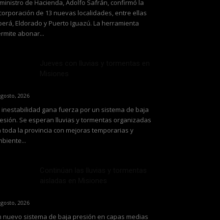
 ministro de Hacienda, Adolfo Safrán, confirmó la
corporación de 13 nuevas localidades, entre ellas
erá, Eldorado y Puerto Iguazú. La herramienta
rmite abonar...
Jueves con lluvias y tormentas en
Misiones
agosto, 2026
 inestabilidad gana fuerza por un sistema de baja
esión. Se esperan lluvias y tormentas organizadas
 toda la provincia con mejoras temporarias y
biente...
Continúan las lluvias y tormentas
aisladas en Misiones
agosto, 2026
 nuevo sistema de baja presión en capas medias