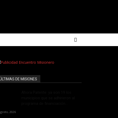
ÚLTIMAS DE MISIONES
Ahora Patente: ya son 19 los
municipios que se adhirieron al
programa de financiación...
agosto, 2026