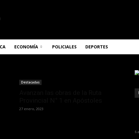
ICA
ECONOMÍA
POLICIALES
DEPORTES
Destacadas
Avanzan las obras de la Ruta
Provincial N° 1 en Apóstoles
27 enero, 2023
6 