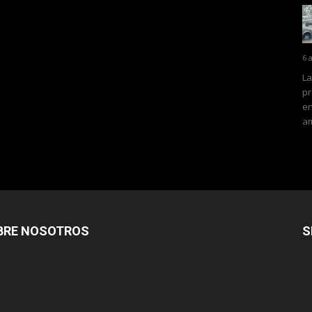
6 
La
pr
en
am
BRE NOSOTROS
S