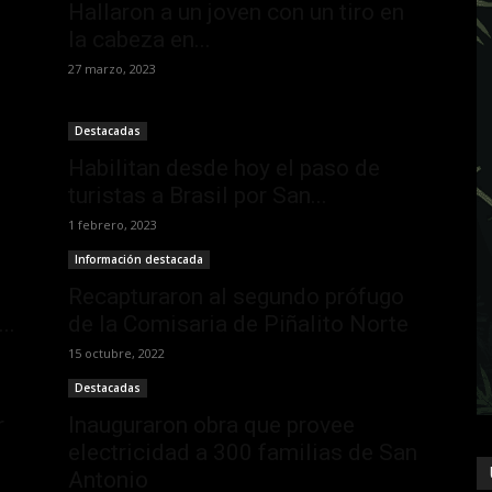
Hallaron a un joven con un tiro en
la cabeza en...
27 marzo, 2023
Destacadas
Habilitan desde hoy el paso de
turistas a Brasil por San...
1 febrero, 2023
Información destacada
Recapturaron al segundo prófugo
..
de la Comisaria de Piñalito Norte
15 octubre, 2022
Destacadas
r
Inauguraron obra que provee
electricidad a 300 familias de San
Antonio