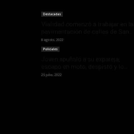
Destacadas
Vialidad comenzó a trabajar en la
pavimentación de calles de San...
8 agosto, 2022
Policiales
Joven apuñaló a su expareja,
escapó en moto, despistó y lo...
25 julio, 2022