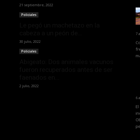
21 septiembre, 2022
Policiales
Le pegó un machetazo en la
cabeza a un peón de...
7 
30 julio, 2022
Co
fr
Policiales
ma
Abigeato: Dos animales vacunos
fueron recuperados antes de ser
faenados en...
2 julio, 2022
6 
El
in
Ob
pe