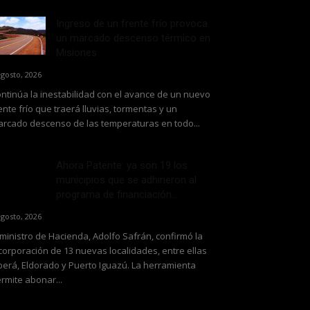
Ingreso de un frente frío provoca
un marcado descenso térmico en
Misiones
agosto, 2026
ntinúa la inestabilidad con el avance de un nuevo
ente frío que traerá lluvias, tormentas y un
rcado descenso de las temperaturas en todo...
Ahora Patente: ya son 19 los
municipios que se adhirieron al
programa de financiación...
agosto, 2026
 ministro de Hacienda, Adolfo Safrán, confirmó la
corporación de 13 nuevas localidades, entre ellas
erá, Eldorado y Puerto Iguazú. La herramienta
rmite abonar...