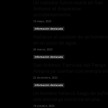
Un cazador futivo murió en San
Antonio al dispararse
accidentalmente
16 mayo, 2023
Información destacada
Hallaron el cadáver de un hombre
en un pozo de agua...
20 marzo, 2023
Información destacada
San Antonio: Familias del Paraje
Alegría ya cuentan con energía en.
22 diciembre, 2022
Información destacada
Un hombre falleció luego de sufri
una descarga eléctrica en una...
14 octubre, 2022