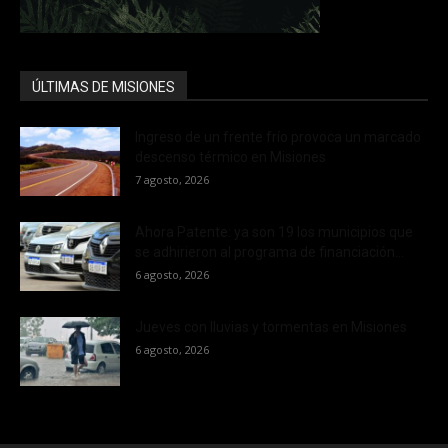
ÚLTIMAS DE MISIONES
Ingreso de un frente frío provoca un marcado
descenso térmico en Misiones
7 agosto, 2026
Ahora Patente: ya son 19 los municipios que
se adhirieron al programa de financiación...
6 agosto, 2026
Jueves con lluvias y tormentas en Misiones
6 agosto, 2026