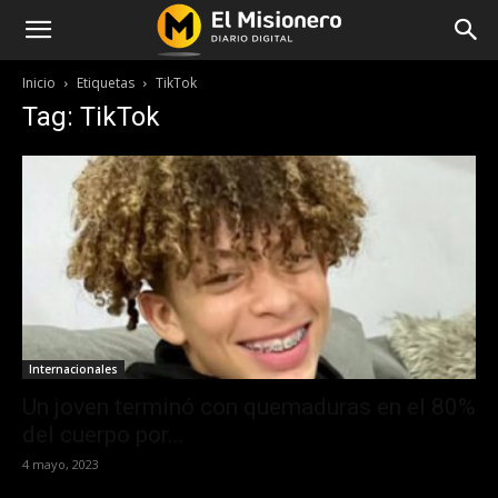
Inicio
Etiquetas
TikTok
Tag: TikTok
Internacionales
Un joven terminó con quemaduras en el 80%
del cuerpo por...
4 mayo, 2023