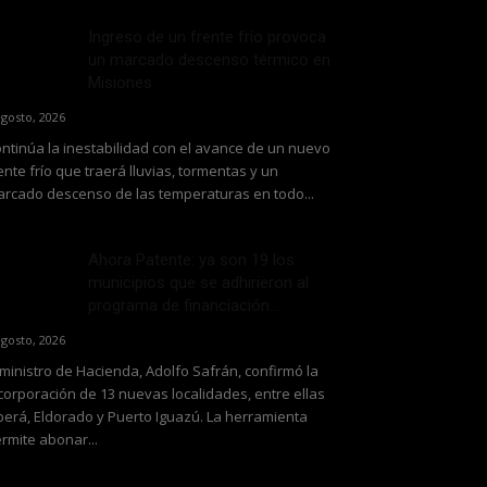
Ingreso de un frente frío provoca
un marcado descenso térmico en
Misiones
agosto, 2026
ntinúa la inestabilidad con el avance de un nuevo
ente frío que traerá lluvias, tormentas y un
rcado descenso de las temperaturas en todo...
Ahora Patente: ya son 19 los
municipios que se adhirieron al
programa de financiación...
agosto, 2026
 ministro de Hacienda, Adolfo Safrán, confirmó la
corporación de 13 nuevas localidades, entre ellas
erá, Eldorado y Puerto Iguazú. La herramienta
rmite abonar...