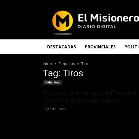
El
Misionero
DESTACADAS
PROVINCIALES
POLÍT
Inicio
Etiquetas
Tiros
Tag: Tiros
Policiales
Disparos y amenaza en Posadas:
“Decile a tu hijo que quiero...
3 agosto, 2022