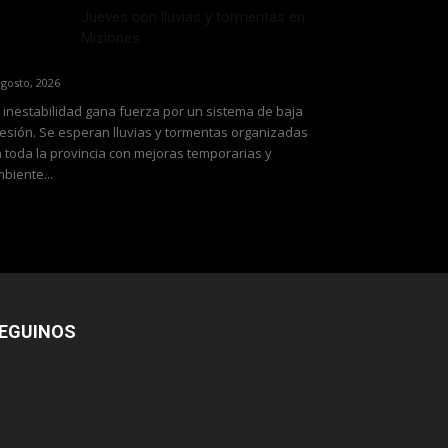
Jueves con lluvias y tormentas en
Misiones
agosto, 2026
 inestabilidad gana fuerza por un sistema de baja
esión. Se esperan lluvias y tormentas organizadas
 toda la provincia con mejoras temporarias y
biente...
EGUINOS