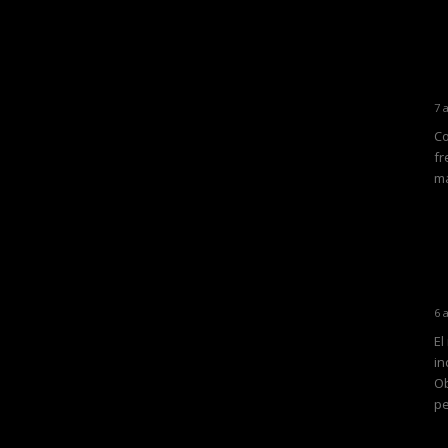
7 
Co
fr
ma
6 
El
in
Ob
pe