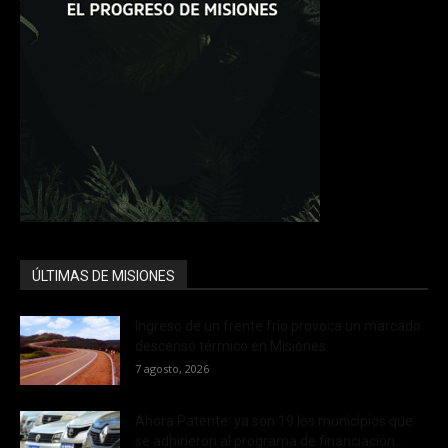
ÚLTIMAS DE MISIONES
Ingreso de un frente frío provoca un marcado
descenso térmico en Misiones
7 agosto, 2026
Ahora Patente: ya son 19 los municipios que
se adhirieron al programa de financiación...