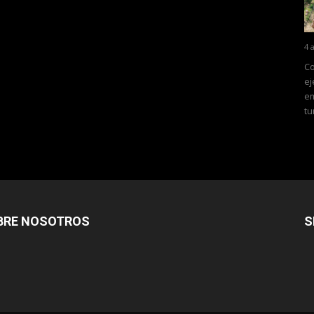
4 
Co
ej
em
tu
BRE NOSOTROS
S