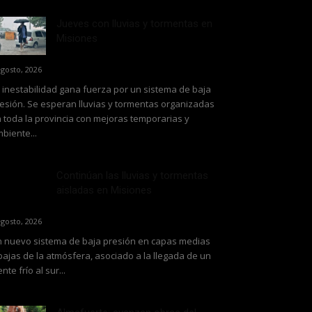
Jueves con lluvias y tormentas en
Misiones
agosto, 2026
 inestabilidad gana fuerza por un sistema de baja
esión. Se esperan lluvias y tormentas organizadas
 toda la provincia con mejoras temporarias y
biente...
Continúan las lluvias y tormentas
aisladas en Misiones
agosto, 2026
 nuevo sistema de baja presión en capas medias
bajas de la atmósfera, asociado a la llegada de un
ente frío al sur...