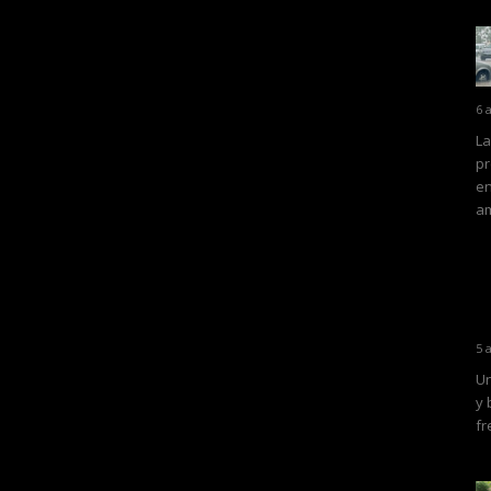
6 
La
pr
en
am
5 
Un
y 
fr