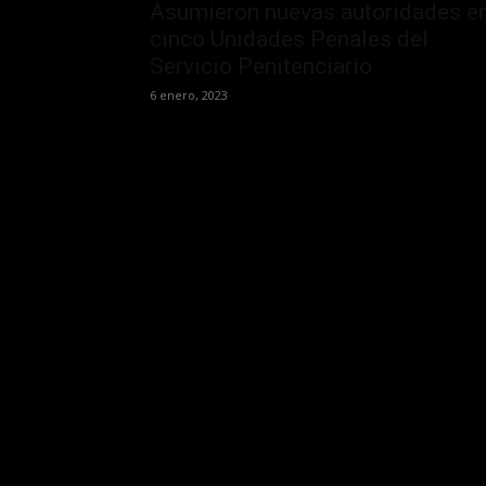
Asumieron nuevas autoridades e
cinco Unidades Penales del
Servicio Penitenciario
6 enero, 2023