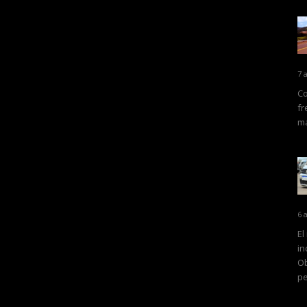
7 
Co
fr
ma
6 
El
in
Ob
pe