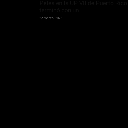
Pelea en la UP VII de Puerto Rico
terminó con un...
22 marzo, 2023