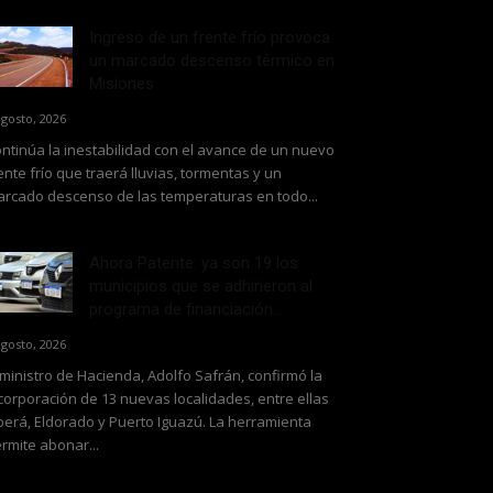
Ingreso de un frente frío provoca
un marcado descenso térmico en
Misiones
agosto, 2026
ntinúa la inestabilidad con el avance de un nuevo
ente frío que traerá lluvias, tormentas y un
rcado descenso de las temperaturas en todo...
Ahora Patente: ya son 19 los
municipios que se adhirieron al
programa de financiación...
agosto, 2026
 ministro de Hacienda, Adolfo Safrán, confirmó la
corporación de 13 nuevas localidades, entre ellas
erá, Eldorado y Puerto Iguazú. La herramienta
rmite abonar...