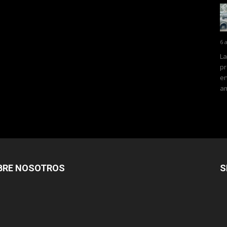
6 
La
pr
en
am
BRE NOSOTROS
S