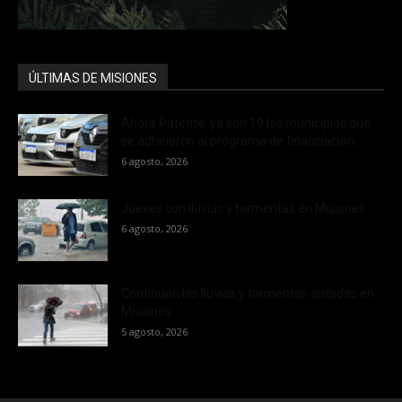
ÚLTIMAS DE MISIONES
Ahora Patente: ya son 19 los municipios que
se adhirieron al programa de financiación...
6 agosto, 2026
Jueves con lluvias y tormentas en Misiones
6 agosto, 2026
Continúan las lluvias y tormentas aisladas en
Misiones
5 agosto, 2026