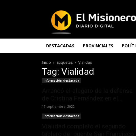
El
Misionero
DESTACADAS
PROVINCIALES
POLÍT
Inicio
Etiquetas
Vialidad
Tag: Vialidad
Información destacada
Arrancó el alegato de la defensa
de Cristina Fernández en el...
19 septiembre, 2022
Información destacada
Vialidad completó el segundo
tablero del puente San Francisco