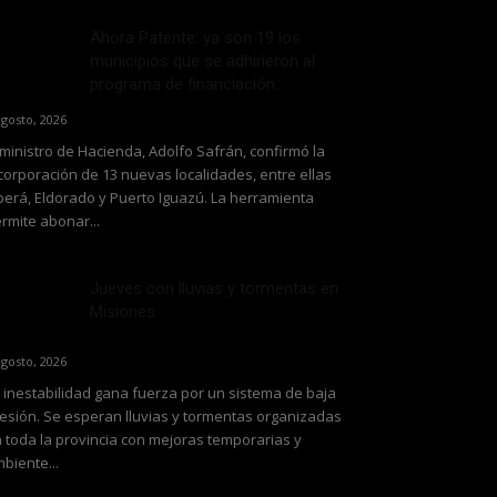
Ahora Patente: ya son 19 los
municipios que se adhirieron al
programa de financiación...
agosto, 2026
 ministro de Hacienda, Adolfo Safrán, confirmó la
corporación de 13 nuevas localidades, entre ellas
erá, Eldorado y Puerto Iguazú. La herramienta
rmite abonar...
Jueves con lluvias y tormentas en
Misiones
agosto, 2026
 inestabilidad gana fuerza por un sistema de baja
esión. Se esperan lluvias y tormentas organizadas
 toda la provincia con mejoras temporarias y
biente...