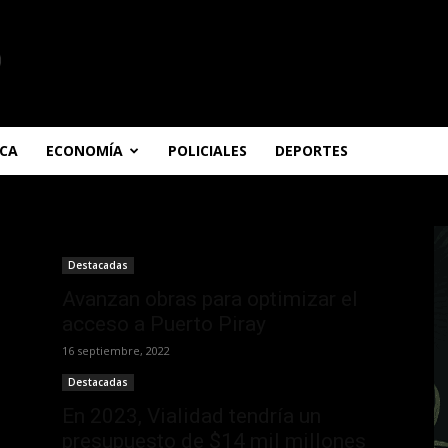
ICA
ECONOMÍA
POLICIALES
DEPORTES
Destacadas
Avanzan obras para optimizar el
acceso a Puerto Piray
16 septiembre, 2022
Destacadas
En 2023, Vialidad tendría un
presupuesto de $14 mil millones