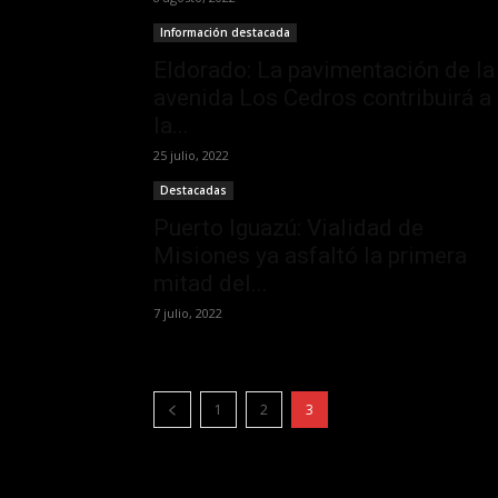
Información destacada
Eldorado: La pavimentación de la
avenida Los Cedros contribuirá a
la...
25 julio, 2022
Destacadas
Puerto Iguazú: Vialidad de
Misiones ya asfaltó la primera
mitad del...
7 julio, 2022
1
2
3