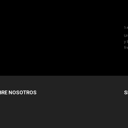
5 
Un
y 
fr
BRE NOSOTROS
S