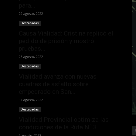
para...
29 agosto, 2022
Destacadas
Causa Vialidad: Cristina replicó el
pedido de prisión y mostró
pruebas...
23 agosto, 2022
Destacadas
Vialidad avanza con nuevas
cuadras de asfalto sobre
empedrado en San...
11 agosto, 2022
Destacadas
Vialidad Provincial optimiza las
condiciones de la Ruta N° 3
3 agosto, 2022