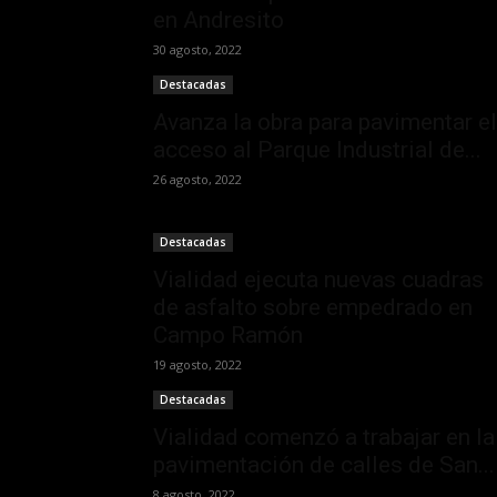
en Andresito
30 agosto, 2022
Destacadas
Avanza la obra para pavimentar el
acceso al Parque Industrial de...
26 agosto, 2022
Destacadas
Vialidad ejecuta nuevas cuadras
de asfalto sobre empedrado en
Campo Ramón
19 agosto, 2022
Destacadas
Vialidad comenzó a trabajar en la
pavimentación de calles de San...
8 agosto, 2022