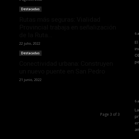
Destacadas
Rutas más seguras: Vialidad
Provincial trabaja en señalización
6 
de la Ruta...
El
22 julio, 2022
in
Destacadas
Ob
pe
Conectividad urbana: Construyen
un nuevo puente en San Pedro
21 junio, 2022
6 
La
Page 3 of 3
pr
en
am