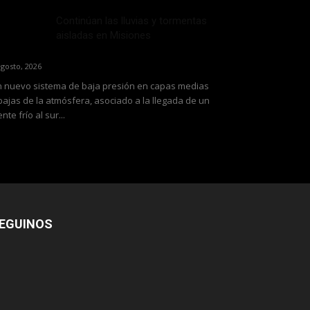
Continúan las lluvias y tormentas
aisladas en Misiones
agosto, 2026
 nuevo sistema de baja presión en capas medias
bajas de la atmósfera, asociado a la llegada de un
ente frío al sur...
EGUINOS