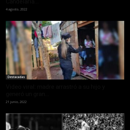
Candelaria...
4 agosto, 2022
Destacadas
Video viral: madre arrastró a su hijo y
generó un gran...
21 junio, 2022