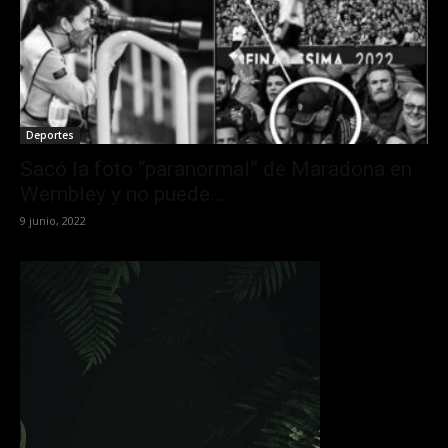
Deportes
Sacó la foto “paranormal” de Maradona en
Wembley y no puede...
9 junio, 2022