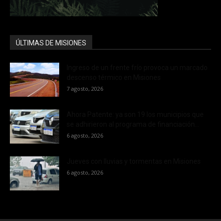
ÚLTIMAS DE MISIONES
Ingreso de un frente frío provoca un marcado
descenso térmico en Misiones
7 agosto, 2026
Ahora Patente: ya son 19 los municipios que
se adhirieron al programa de financiación...
6 agosto, 2026
Jueves con lluvias y tormentas en Misiones
6 agosto, 2026