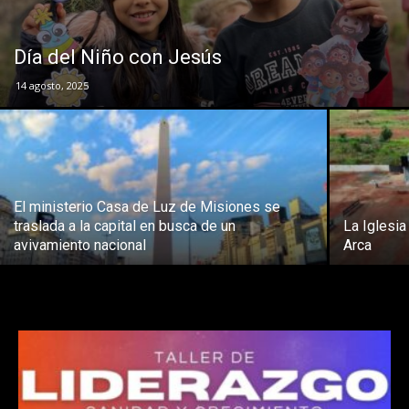
Día del Niño con Jesús
14 agosto, 2025
El ministerio Casa de Luz de Misiones se
traslada a la capital en busca de un
La Iglesi
avivamiento nacional
Arca