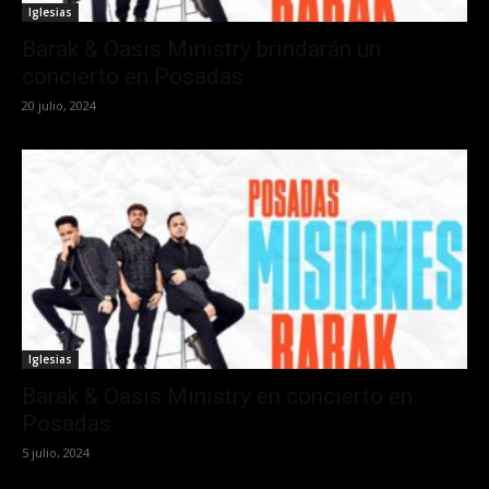
Iglesias
Barak & Oasis Ministry brindarán un
concierto en Posadas
20 julio, 2024
Iglesias
Barak & Oasis Ministry en concierto en
Posadas
5 julio, 2024