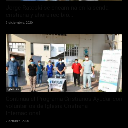
Jorge Ratoski se encamina en la senda
cristiana y ahora recibió...
9 diciembre, 2020
Iglesias
Continúa el Programa Cristianos Ayudar con
voluntarios de Iglesia Cristiana
Internacional
7 octubre, 2020