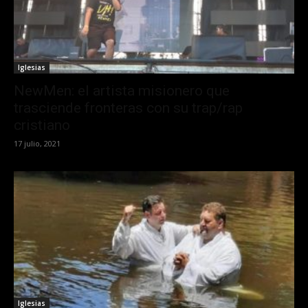
Iglesias
NewMen: el artista misionero que
trasciende fronteras con su trap/rap
cristiano
17 julio, 2021
Iglesias