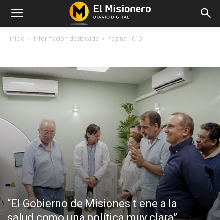
Inicio
Información destacada
Página 1019
INFORMACIÓN DESTACADA
“El Gobierno de Misiones tiene a la
salud como una política muy clara”,