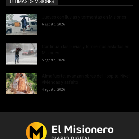
ÚLTIMAS DE MISIONES
Jueves con lluvias y tormentas en Misiones
6 agosto, 2026
Continúan las lluvias y tormentas aisladas en
Misiones
5 agosto, 2026
Almafuerte: avanzan obras del Hospital Nivel I,
viviendas y asfalto
4 agosto, 2026