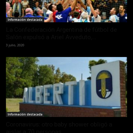
Información destacada
La Confederación Argentina de fútbol de
Salón expulsó a Ariel Avveduto,...
3 julio, 2020
Información destacada
Coronavirus: otro baby shower obligó a
aislar a 70 personas