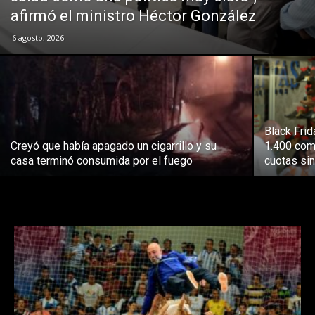
afirmó el ministro Héctor González
6 agosto, 2026
Black Fri
Creyó que había apagado un cigarrillo y su
1.400 com
casa terminó consumida por el fuego
cuotas sin