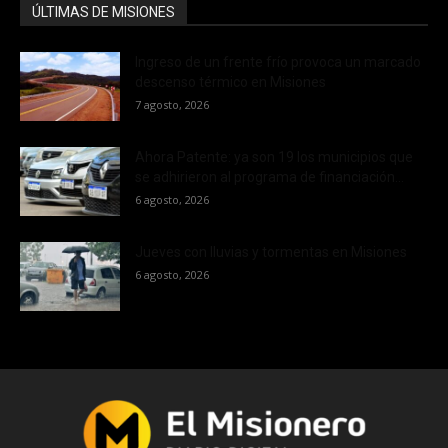
ÚLTIMAS DE MISIONES
Ingreso de un frente frío provoca un marcado
descenso térmico en Misiones
7 agosto, 2026
Ahora Patente: ya son 19 los municipios que
se adhirieron al programa de financiación...
6 agosto, 2026
Jueves con lluvias y tormentas en Misiones
6 agosto, 2026