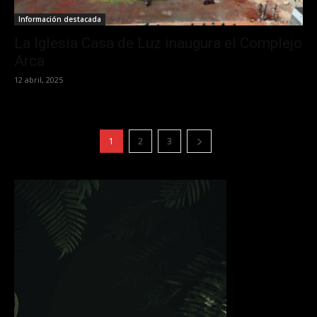
Información destacada
La Iglesia Casa de Luz inaugura el Complejo
Arca
12 abril, 2025
1
2
3