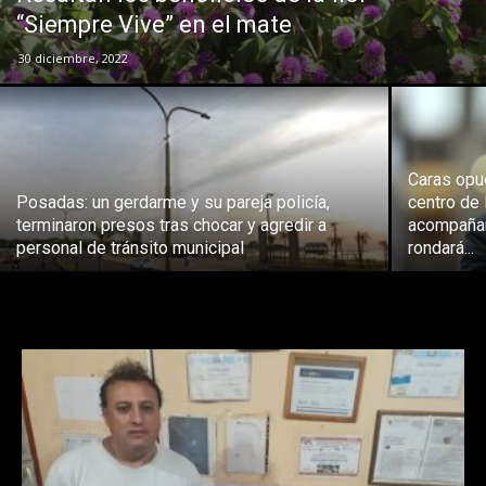
“Siempre Vive” en el mate
30 diciembre, 2022
Caras opue
Posadas: un gerdarme y su pareja policía,
centro de
terminaron presos tras chocar y agredir a
acompañará
personal de tránsito municipal
rondará...