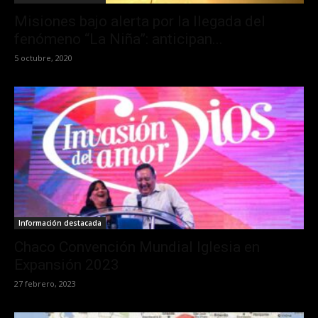
Misiones bajo alerta por la llegada del
fenómeno “La Niña”: anticipan...
5 octubre, 2020
Información destacada
Chaco Convención Mundial Iglesia en
Expansión 2023
27 febrero, 2023