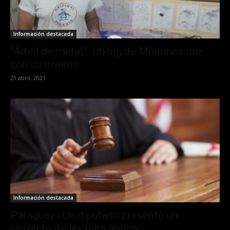
Información destacada
“Árbol de metal”. Un Ing de Misiones que
con su invento...
21 abril, 2021
Información destacada
Paraguay | Un diputado presentó un
proyecto de ley para aplicar...