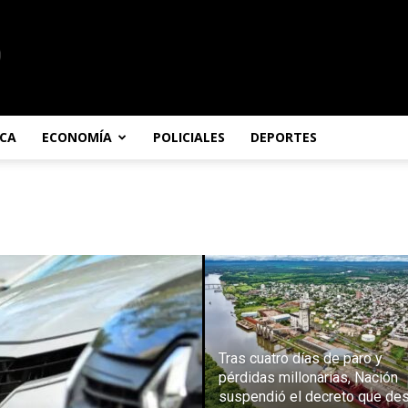
ICA
ECONOMÍA
POLICIALES
DEPORTES
CADA
Tras cuatro días de paro y
pérdidas millonarias, Nación
suspendió el decreto que de