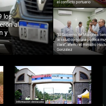
el conflicto portuario
9 los
eron al
n y
“El Gobierno de Misiones tien
la salud como una política mu
clara”, afirmó el ministro Héct
González
Información destacada