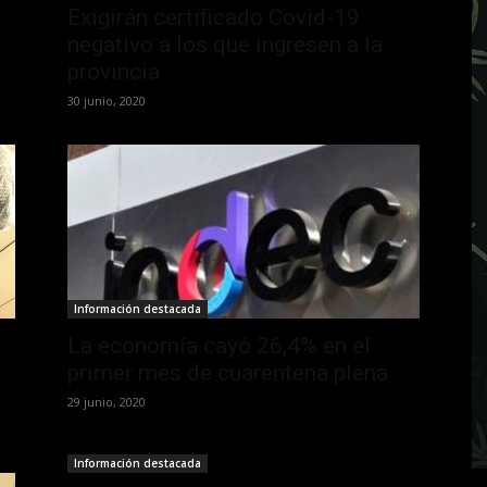
Exigirán certificado Covid-19
negativo a los que ingresen a la
provincia
30 junio, 2020
Información destacada
La economía cayó 26,4% en el
primer mes de cuarentena plena
29 junio, 2020
Información destacada