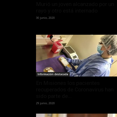
Murió un joven alcanzado por un
rayo y otro está internado
30 junio, 2020
Información destacada
En Misiones los pacientes
recuperados de Coronavirus han
sido parte de...
29 junio, 2020