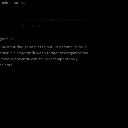
rmite abonar...
Jueves con lluvias y tormentas en
Misiones
agosto, 2026
 inestabilidad gana fuerza por un sistema de baja
esión. Se esperan lluvias y tormentas organizadas
 toda la provincia con mejoras temporarias y
biente...