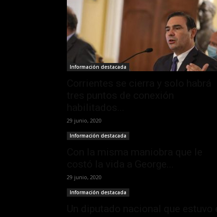
Información destacada
Corrientes se cierra y solo habrá
tres puntos de conexión
habilitados...
29 junio, 2020
Información destacada
Con la misma maniobra que le
costó la vida a George...
29 junio, 2020
Información destacada
Un diputado nacional que estuvo 