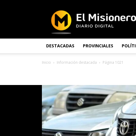
El
Misionero
DESTACADAS
PROVINCIALES
POLÍT
Inicio
Información destacada
Página 1021
INFORMACIÓN DESTA