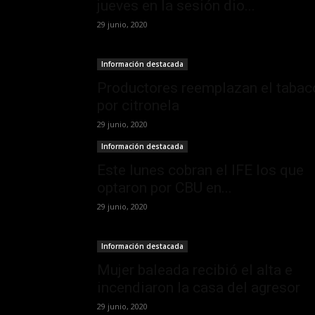
jueves en la sesión dio...
29 junio, 2020
Información destacada
Productores reemplazan el tabac
por citronela
29 junio, 2020
Información destacada
Este lunes cobran el IFE los que
optaron por CBU en...
29 junio, 2020
Información destacada
Mujer baleada recibió el alta e
incendiaron la casa del agresor
29 junio, 2020