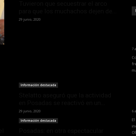
Tuvieron que secuestrar el arco
para que los muchachos dejen de...
29 junio, 2020
7 
Co
fr
ma
Información destacada
Stelatto aseguró que la actividad
en Posadas se reactivó en un...
29 junio, 2020
6 
El
Información destacada
in
el
Posadas: en otra espectacular
Ob