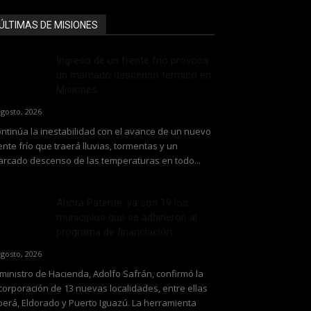
ÚLTIMAS DE MISIONES
Ingreso de un frente frío provoca
un marcado descenso térmico en
Misiones
agosto, 2026
ntinúa la inestabilidad con el avance de un nuevo
ente frío que traerá lluvias, tormentas y un
rcado descenso de las temperaturas en todo...
Ahora Patente: ya son 19 los
municipios que se adhirieron al
programa de financiación...
agosto, 2026
 ministro de Hacienda, Adolfo Safrán, confirmó la
corporación de 13 nuevas localidades, entre ellas
erá, Eldorado y Puerto Iguazú. La herramienta