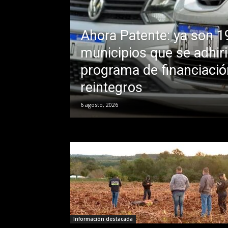
Ahora Patente: ya son 1
municipios que se adhiri
programa de financiació
reintegros
6 agosto, 2026
Información destacada