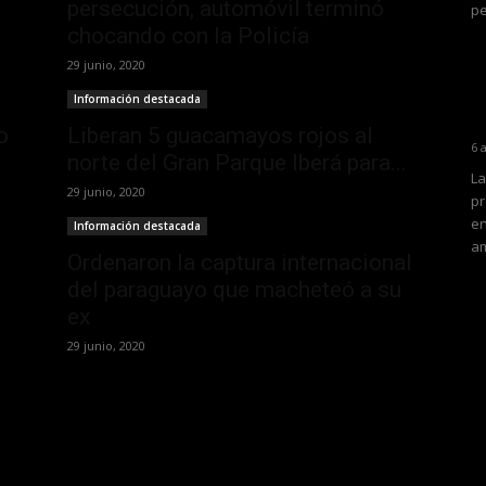
persecución, automóvil terminó
pe
chocando con la Policía
29 junio, 2020
Información destacada
o
Liberan 5 guacamayos rojos al
6 
norte del Gran Parque Iberá para...
La
29 junio, 2020
pr
en
Información destacada
am
Ordenaron la captura internacional
del paraguayo que macheteó a su
ex
29 junio, 2020