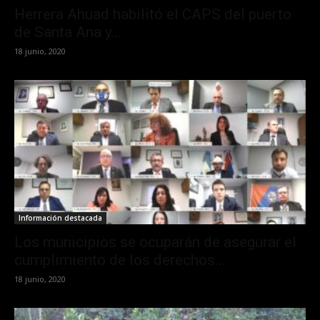
Herrera Ahuad habilitó el CAPS del puerto
de Santa Ana y...
18 junio, 2020
Información destacada
Los municipios se ocuparán de asegurar el
cumplimiento de los derechos...
18 junio, 2020