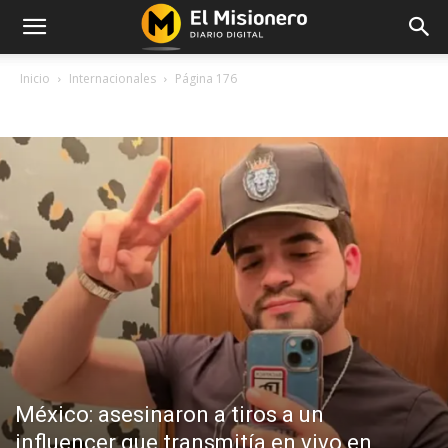
Inicio
Internacionales
Página 176
INTERNACIONALES
México: asesinaron a tiros a un
influencer que transmitía en vivo en