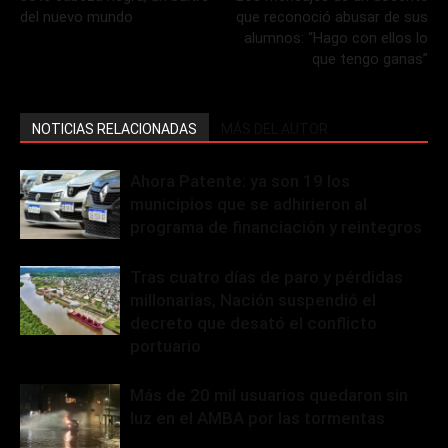
del nuevo mundo
que reconoció abusar de sus
alumnos: “Hago con ellos lo
que tengo ganas”
NOTICIAS RELACIONADAS
MÁS DEL AUTOR
Ahora Patente: ya son 19 los
municipios que se adhirieron al
programa de financiación y reintegros
Tras cuatro días de paro y pérdidas
millonarias, Nación suspendió el
decreto que desató el conflicto
portuario
Más de 20 mil usuarios quedaron sin
luz en el AMBA por las tormentas