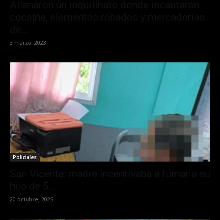
Allanaron un inquilinato donde incautaron
cocaína, elementos robados y mercaderías
de...
3 marzo, 2023
Policiales
San Vicente: madre incentivaba a fumar a su
hijo de 5...
20 octubre, 2025