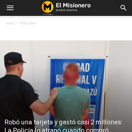
Inicio
Policiales
POLICIALES
Robó una tarjeta y gastó casi 2 millones:
La Policía lo atrapó cuando compró