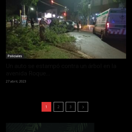
Policiales
Un auto se estampó contra un árbol en la
avenida Roque...
27 abril, 2023
1
2
3