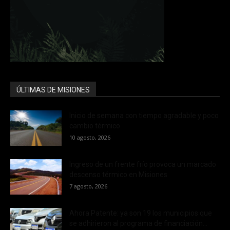
ÚLTIMAS DE MISIONES
Inicio de semana con tiempo agradable y poco
cambio térmico
10 agosto, 2026
Ingreso de un frente frío provoca un marcado
descenso térmico en Misiones
7 agosto, 2026
Ahora Patente: ya son 19 los municipios que
se adhirieron al programa de financiación...