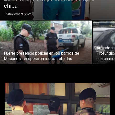
chipa
15 noviembre, 2024
Armados, 
Fuerte presencia policial en los barrios de
Profundida
Misiones: recuperaron motos robadas
una camio