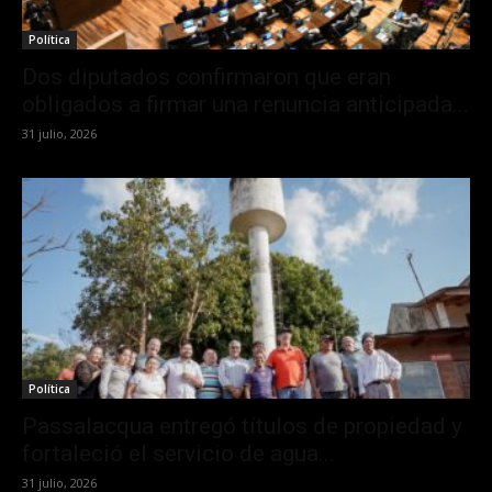
Política
Dos diputados confirmaron que eran
obligados a firmar una renuncia anticipada...
31 julio, 2026
Política
Passalacqua entregó títulos de propiedad y
fortaleció el servicio de agua...
31 julio, 2026