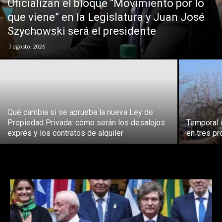
Oficializan el bloque “Movimiento por lo
que viene” en la Legislatura y Juan José
Szychowski será el presidente
7 agosto, 2026
Qué cambia si se aprueba la nueva Ley de
Propiedad Privada: cómo serán los desalojos
Temporal 
exprés y los contratos de alquiler
en tres pr