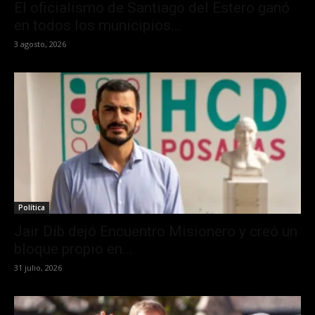
El oficialismo de Santiago del Estero ganó
en todos los municipios...
3 agosto, 2026
Política
Jair Dib dejó Encuentro Misionero y creó un
bloque propio en...
31 julio, 2026