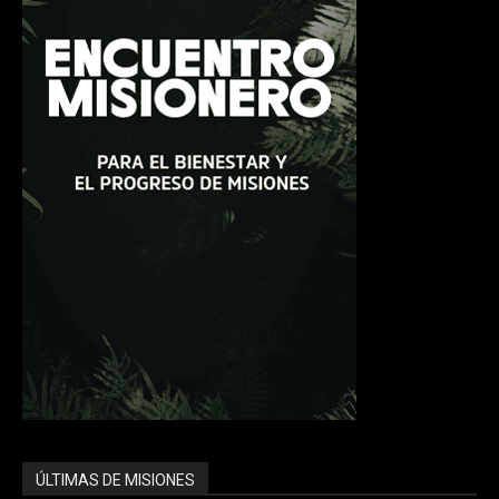
ÚLTIMAS DE MISIONES