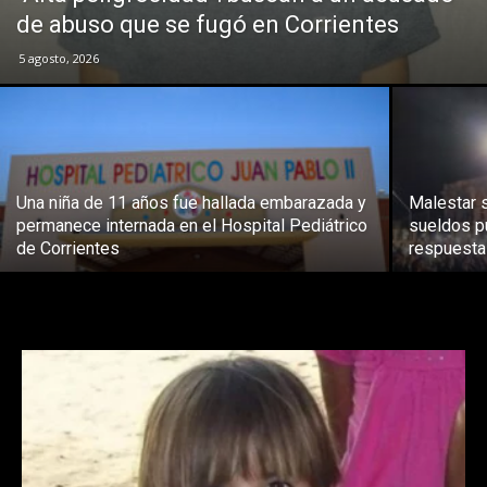
de abuso que se fugó en Corrientes
5 agosto, 2026
Una niña de 11 años fue hallada embarazada y
Malestar s
permanece internada en el Hospital Pediátrico
sueldos p
de Corrientes
respuest