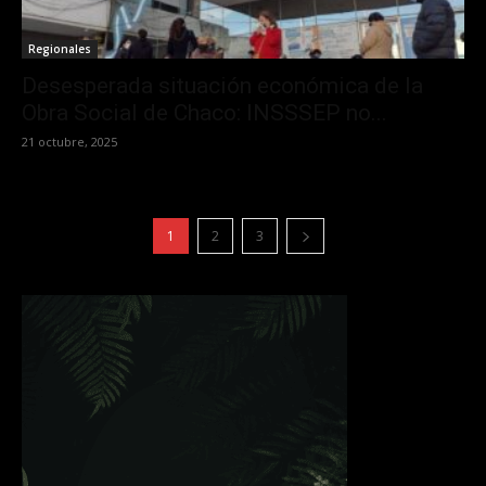
Regionales
Desesperada situación económica de la
Obra Social de Chaco: INSSSEP no...
21 octubre, 2025
1
2
3