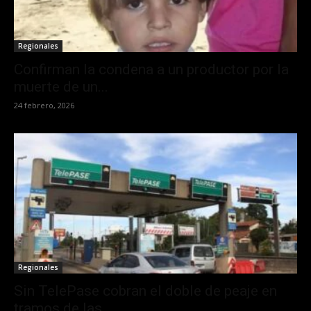
Regionales
Confirman la condena a un productor por la
muerte de un...
24 febrero, 2026
Regionales
Sin TelePase cobran el doble de peaje en
tramos de las...