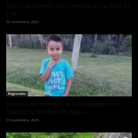
Volcó un camión con verduras en la Ruta 12
y la...
12 noviembre, 2025
Regionales
Caso Loan: se reactiva la búsqueda con
nuevos rastrillajes en cuatro...
10 noviembre, 2025