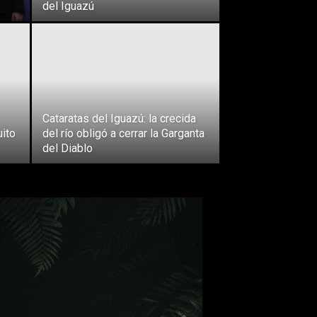
del Iguazú
Cataratas del Iguazú: la crecida
uito
del río obligó a cerrar la Garganta
del Diablo