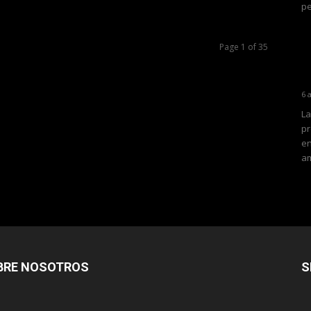
pe
Page 1 of 35
6 
La
pr
en
am
BRE NOSOTROS
S