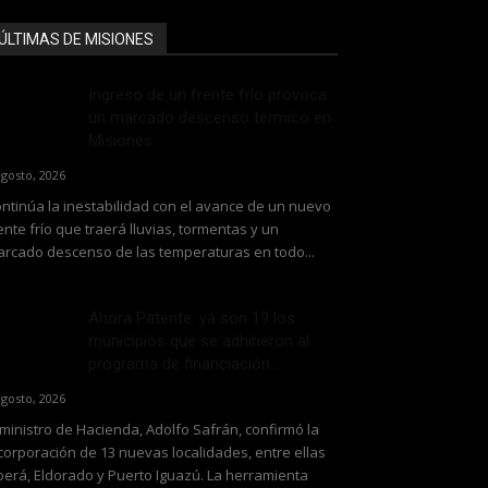
ÚLTIMAS DE MISIONES
Ingreso de un frente frío provoca
un marcado descenso térmico en
Misiones
agosto, 2026
ntinúa la inestabilidad con el avance de un nuevo
ente frío que traerá lluvias, tormentas y un
rcado descenso de las temperaturas en todo...
Ahora Patente: ya son 19 los
municipios que se adhirieron al
programa de financiación...
agosto, 2026
 ministro de Hacienda, Adolfo Safrán, confirmó la
corporación de 13 nuevas localidades, entre ellas
erá, Eldorado y Puerto Iguazú. La herramienta