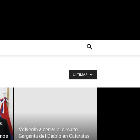
ÚLTIMAS
ra
Volverán a cerrar el circuito
enos
Garganta del Diablo en Cataratas