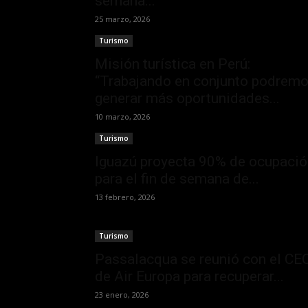
semana...
25 marzo, 2026
Turismo
Misión turística en Perú:
“Trabajando en conjunto podrem
generar más oportunidades...
10 marzo, 2026
Turismo
Iguazú proyecta 90% de ocupació
para el fin de semana de...
13 febrero, 2026
Turismo
Passalacqua se reunió con el CE
de Air Europa para recuperar...
23 enero, 2026