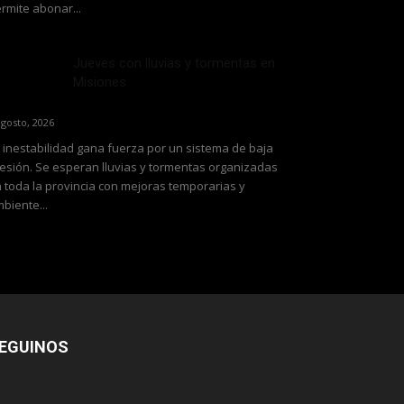
rmite abonar...
Jueves con lluvias y tormentas en
Misiones
agosto, 2026
 inestabilidad gana fuerza por un sistema de baja
esión. Se esperan lluvias y tormentas organizadas
 toda la provincia con mejoras temporarias y
biente...
EGUINOS