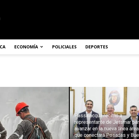
ICA
ECONOMÍA
POLICIALES
DEPORTES
Passalacqua recibió a
representante de Jetsmar pa
avanzar en la nueva línea área
que conectará Posadas y Bu