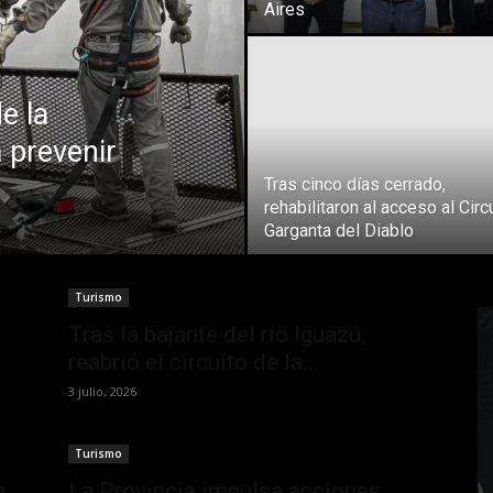
Aires
e la
 prevenir
Tras cinco días cerrado,
rehabilitaron al acceso al Circ
Garganta del Diablo
Turismo
Tras la bajante del río Iguazú,
reabrió el circuito de la...
3 julio, 2026
Turismo
a
La Provincia impulsa acciones