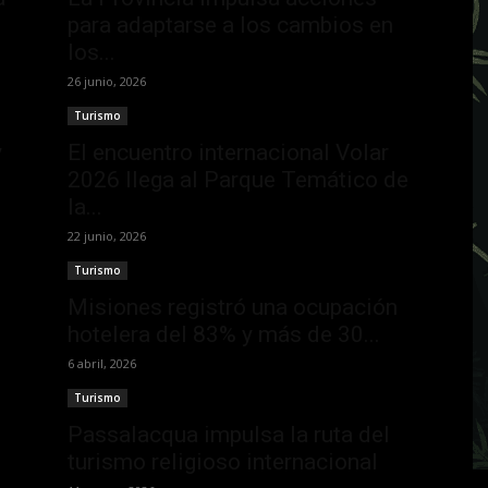
para adaptarse a los cambios en
los...
26 junio, 2026
Turismo
y
El encuentro internacional Volar
2026 llega al Parque Temático de
la...
22 junio, 2026
Turismo
Misiones registró una ocupación
hotelera del 83% y más de 30...
6 abril, 2026
Turismo
Passalacqua impulsa la ruta del
turismo religioso internacional