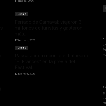
11 marzo, 2026
Turismo
Feriado de Carnaval: viajaron 3
os
millones de turistas y gastaron
más...
7 
17 febrero, 2026
Co
Turismo
fr
ma
n
Passalacqua recorrió el balneario
“El Francés” en la previa del
Festival...
12 febrero, 2026
6 
O
El
in
Ob