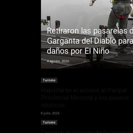
Retiraron las pasarelas d
Garganta del Diablo para
daños por El Niño
4 agosto, 2026
Turismo
Habilitaron el acceso al Parque
Provincial Moconá y los paseos
náuticos
8 julio, 2026
Turismo
Cerraron el circuito de la Gargant