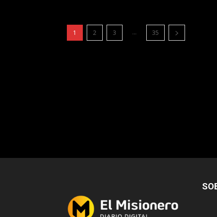
...
1
2
3
35
SO