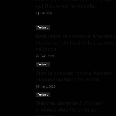
del Diablo por la crecida...
2 julio, 2026
Turismo
Reabrieron el acceso al Moconá 
quedaron habilitados los paseos
náuticos
26 junio, 2026
Turismo
Tras la quita de fondos, Nación
dispuso un aumento en las...
15 mayo, 2026
Turismo
Turistas gastaron $ 231 mil
millones durante el fin de