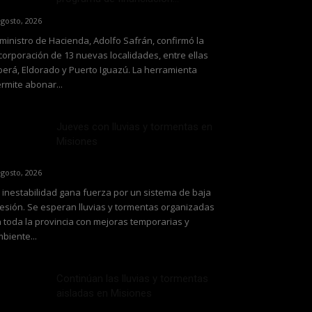
agosto, 2026
 ministro de Hacienda, Adolfo Safrán, confirmó la
corporación de 13 nuevas localidades, entre ellas
erá, Eldorado y Puerto Iguazú. La herramienta
rmite abonar...
Jueves con lluvias y tormentas en
Misiones
agosto, 2026
 inestabilidad gana fuerza por un sistema de baja
esión. Se esperan lluvias y tormentas organizadas
 toda la provincia con mejoras temporarias y
biente...
Continúan las lluvias y tormentas
aisladas en Misiones