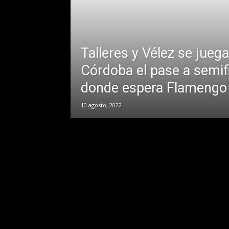
Talleres y Vélez se jueg
Córdoba el pase a semif
donde espera Flamengo
10 agosto, 2022