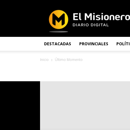
El
Misionero
DESTACADAS
PROVINCIALES
POLÍT
Inicio
Último Momento
ÚLTIMO MOMENTO