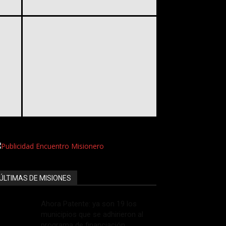
ÚLTIMAS DE MISIONES
Ahora Patente: ya son 19 los
municipios que se adhirieron al
programa de financiación...