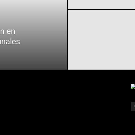
an en
inales