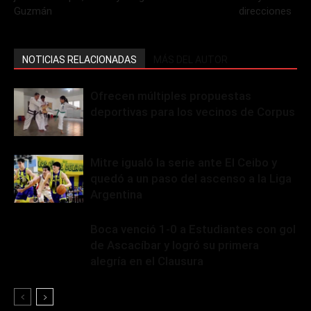
Guzmán
direcciones
NOTICIAS RELACIONADAS
MÁS DEL AUTOR
Ofrecen múltiples propuestas
deportivas para los vecinos de Corpus
Mitre igualó la serie ante El Ceibo y
quedó a un paso del ascenso a la Liga
Argentina
Boca venció 1-0 a Estudiantes con gol
de Ascacíbar y logró su primera
alegría en el Clausura