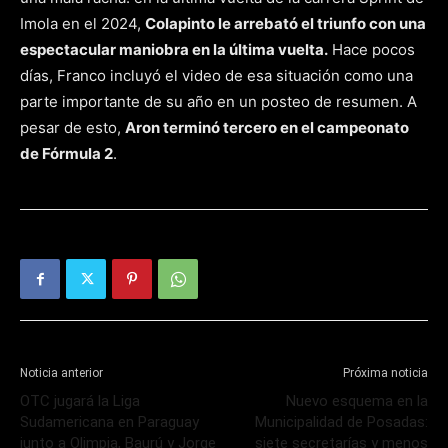
Imola en el 2024,
Colapinto le arrebató el triunfo con una
espectacular maniobra en la última vuelta.
Hace pocos
días, Franco incluyó el video de esa situación como una
parte importante de su año en un posteo de resumen. A
pesar de esto,
Aron terminó tercero en el campeonato
de Fórmula 2
.
Noticia anterior
Próxima noticia
OTC jugará la Liga
Nuevo esquema en la
Sudamericana en Paraguay
Municipalidad de Posadas:
junto a Olimpia, Baurú y Jorge
siete secretarías y menos