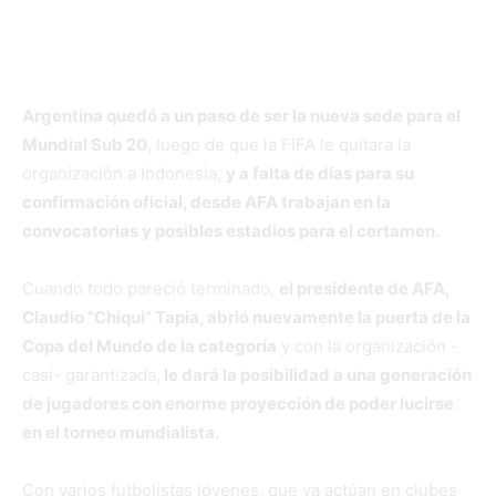
figuras del juvenil de lucirse con la
camiseta de la Selección nacional.
Argentina quedó a un paso de ser la nueva sede para el
Mundial Sub 20
, luego de que la FIFA le quitara la
organización a Indonesia,
y a falta de días para su
confirmación oficial, desde AFA trabajan en la
convocatorias y posibles estadios para el certamen.
Cuando todo pareció terminado,
el presidente de AFA,
Claudio “Chiqui” Tapia, abrió nuevamente la puerta de la
Copa del Mundo de la categoría
y con la organización -
casi- garantizada,
le dará la posibilidad a una generación
de jugadores con enorme proyección de poder lucirse
en el torneo mundialista.
Con varios futbolistas jóvenes, que ya actúan en clubes