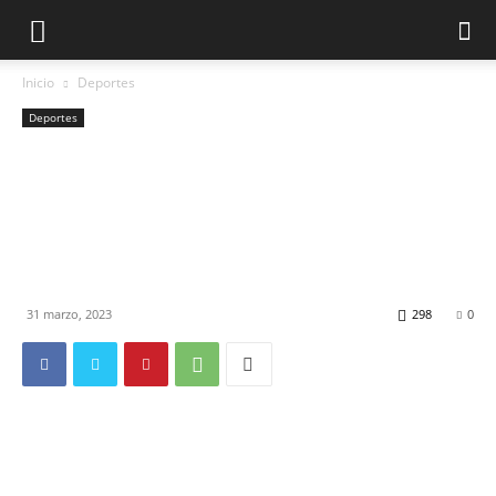
Inicio
Deportes
Deportes
Argentina calienta motores
para el Mundial Sub 20:
posibles figuras del equipo y
sedes para los encuentros
31 marzo, 2023
298
0
La chance de la Copa del Mundo en el
país le abre la oportunidad a varias