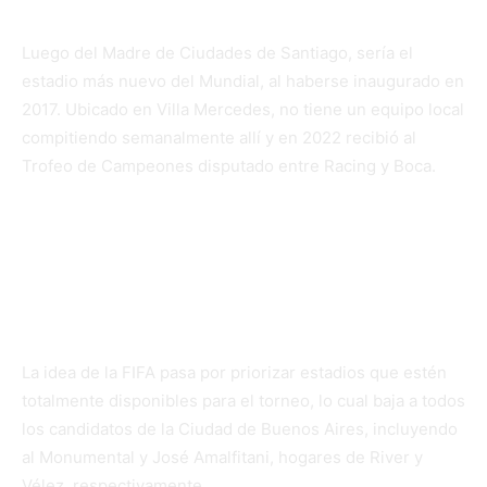
Luego del Madre de Ciudades de Santiago, sería el
estadio más nuevo del Mundial, al haberse inaugurado en
2017. Ubicado en Villa Mercedes, no tiene un equipo local
compitiendo semanalmente allí y en 2022 recibió al
Trofeo de Campeones disputado entre Racing y Boca.
¿Por qué no serían sede el
Monumental, Vélez u otro estadio
de la Ciudad de Buenos Aires?
La idea de la FIFA pasa por priorizar estadios que estén
totalmente disponibles para el torneo, lo cual baja a todos
los candidatos de la Ciudad de Buenos Aires, incluyendo
al Monumental y José Amalfitani, hogares de River y
Vélez, respectivamente.