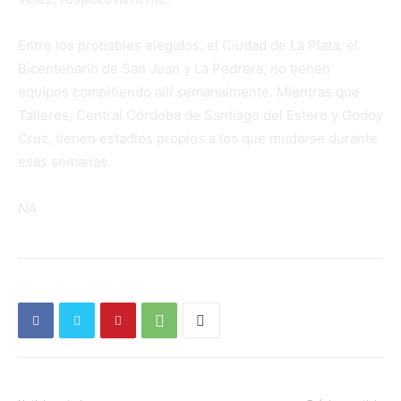
Entre los probables elegidos, el Ciudad de La Plata, el
Bicentenario de San Juan y La Pedrera, no tienen
equipos compitiendo allí semanalmente. Mientras que
Talleres, Central Córdoba de Santiago del Estero y Godoy
Cruz, tienen estadios propios a los que mudarse durante
esas semanas.
NA