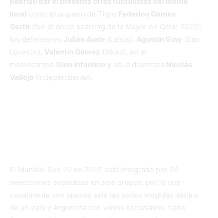
podrían dar el presente otros futbolistas del medio
local
como el arquero de Tigre
Federico Gomes
Gerth
(fue el único sparring de la Mayor en Qatar 2022),
los defensores
Julián Aude
(Lanús),
Agustín Giay
(San
Lorenzo),
Valentín Gómez
(Vélez), en el
mediocampo
Gino Infantino y
en la delantera
Nicolás
Vallejo
(Independiente).
Estadios de Argentina en los que
podría disputarse el Mundial Sub
20
El Mundial Sub 20 de 2023 está integrado por 24
selecciones separadas en seis grupos, por lo que
usualmente son apenas seis las sedes elegidas dentro
de un país y Argentina con varios escenarios, tiene