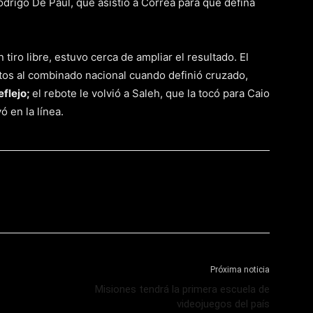
drigo De Paul, que asistió a Correa para que defina
tiro libre, estuvo cerca de ampliar el resultado. El
etos al combinado nacional cuando definió cruzado,
eflejo;
el rebote le volvió a Saleh, que la tocó para Caio
 en la línea.
Próxima noticia
Misiones tendrá la primera escuela de
videojuegos del país