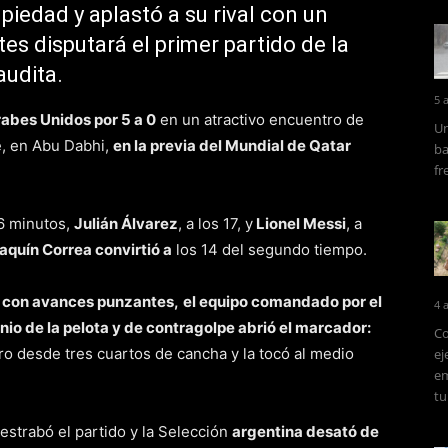
iedad y aplastó a su rival con un
es disputará el primer partido de la
audita.
5 
rabes Unidos por 5 a 0
en un atractivo encuentro de
Un
e, en Abu Dabhi,
en la previa del Mundial de Qatar
ba
fr
36 minutos,
Julián Álvarez
, a los 17, y
Lionel Messi
, a
aquín Correa convirtió a
los 14 del segundo tiempo.
er con avances punzantes,
el equipo comandado por el
4 
io de la pelota y de contragolpe abrió el marcador:
Co
 desde tres cuartos de cancha y la tocó al medio
ej
em
tu
estrabó el partido y la Selección
argentina desató de