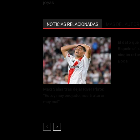
joyas
NOTICIAS RELACIONADAS
MÁS DEL AUTOR
El dato que 
Riquelme”: 
ningún refue
Boca
Maxi Salas tras dejar River Plate:
“Estoy muy enojado, nos trataron
muy mal”