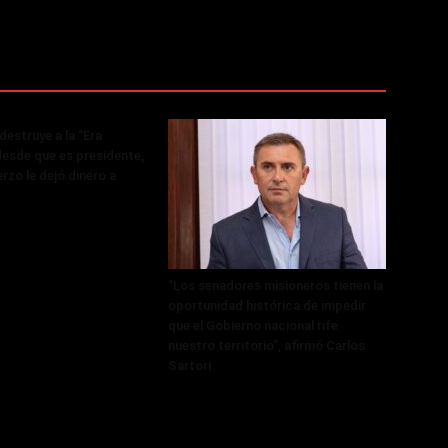
destruye a la “Era
desde que es presidente,
rzo le dejó dinero a
“Los senadores misioneros tienen la
oportunidad histórica de impedir
que el Gobierno nacional rife
nuestro territorio”, afirmó Carlos
Sartori