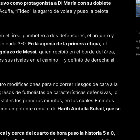
 tuvo como protagonista a Di María con su doblete
cuña, “Fideo” la agarró de volea y puso la pelota
4 
en el área, gambeteó a dos defensores, el arquero y
A 
 goleada 3-0.
En la agonía de la primera etapa,
el
ot
golazo de Messi,
quien recibió en el borde del área,
FV
s sus rivales en el camino— y definió de derecha al
tro modificaciones para no correr riesgos de cara a la
esos de futbolistas de características defensivas, lo
stales los primeros minutos, en los cuales Emiratos
con un potente remate de
Harib Abdalla Suhail, que se
al y cerca del cuarto de hora puso la historia 5 a 0,