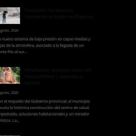
Continúan las lluvias y
tormentas aisladas en Misiones
agosto, 2026
 nuevo sistema de baja presión en capas medias y
jas de la atmósfera, asociado a la llegada de un
ente frío al sur...
Almafuerte: avanzan obras del
Hospital Nivel I, viviendas y
asfalto
agosto, 2026
n el respaldo del Gobierno provincial, el municipio
ecuta la histórica construcción del centro de salud,
pedrado, soluciones habitacionales y un mirador
rístico. La...