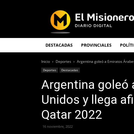
El
Misionero
DESTACADAS
PROVINCIALES
POLÍT
Inicio
Deportes
Argentina goleó a Emiratos Árabes 
Deportes
Destacadas
Argentina goleó 
Unidos y llega af
Qatar 2022
16 noviembre, 2022