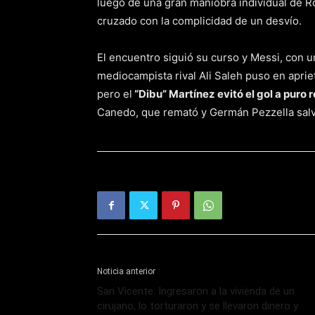
luego de una gran maniobra individual de Ro
cruzado con la complicidad de un desvío.
El encuentro siguió su curso y Messi, con un 
mediocampista rival Ali Saleh puso en apri
pero el
“Dibu” Martínez evitó el gol a puro r
Canedo, que remató y Germán Pezzella salvó
Noticia anterior
San Vicente: Ingresaron a la vivienda de un
cirujano, lo torturaron y se llevaron dinero y