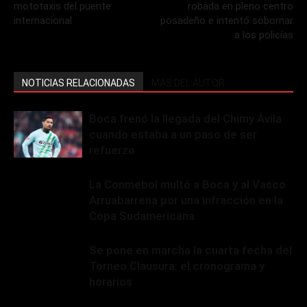
mototaxis del puente
robada en pleno centro
internacional
posadeño e intentó sobornar
a los policías
NOTICIAS RELACIONADAS
MÁS DEL AUTOR
Boca frenó la llegada del Chimy Ávila
cuando estaba a un paso de ser
refuerzo
La Conmebol multó a Boca y al Vasco
Arruabarrena por una infracción en la
Copa Sudamericana
Se pone en marcha la cuarta fecha del
Torneo Clausura: el cronograma y
horarios