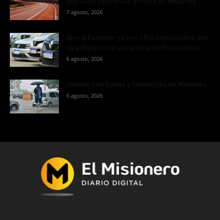
marcado descenso térmico en Misiones
7 agosto, 2026
Ahora Patente: ya son 19 los municipios que
se adhirieron al programa de financiación...
6 agosto, 2026
Jueves con lluvias y tormentas en Misiones
6 agosto, 2026