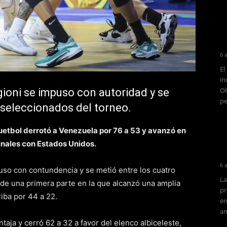
6 
El
in
Ob
igioni se impuso con autoridad y se
pe
 seleccionados del torneo.
etbol derrotó a Venezuela por 76 a 53 y avanzó en
inales con Estados Unidos.
6 
so con contundencia y se metió entre los cuatro
La
de una primera parte en la que alcanzó una amplia
pr
riba por 44 a 22.
en
am
taja y cerró 62 a 32 a favor del elenco albiceleste,