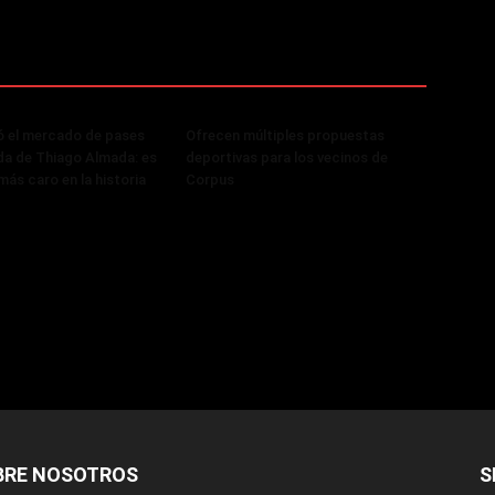
ó el mercado de pases
Ofrecen múltiples propuestas
ada de Thiago Almada: es
deportivas para los vecinos de
más caro en la historia
Corpus
BRE NOSOTROS
S