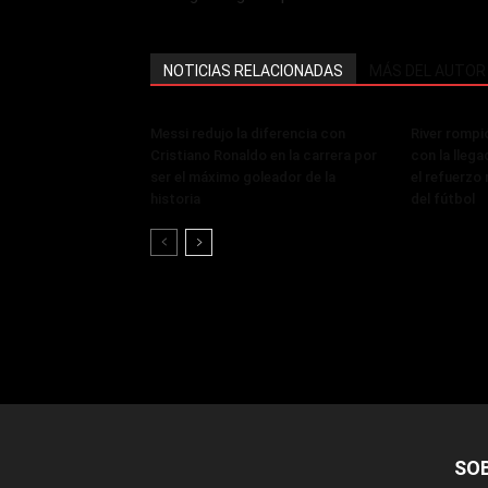
NOTICIAS RELACIONADAS
MÁS DEL AUTOR
Messi redujo la diferencia con
River rompi
Cristiano Ronaldo en la carrera por
con la lleg
ser el máximo goleador de la
el refuerzo 
historia
del fútbol
SO