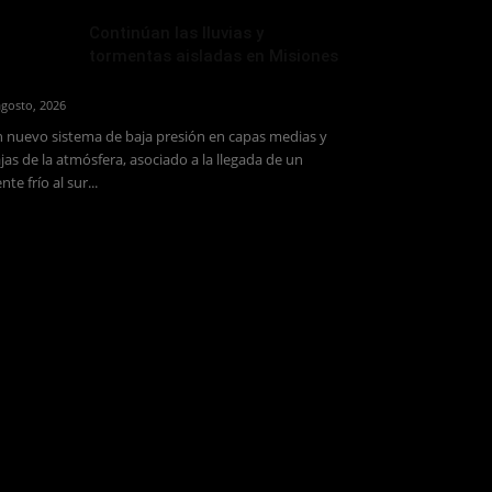
Continúan las lluvias y
tormentas aisladas en Misiones
agosto, 2026
 nuevo sistema de baja presión en capas medias y
jas de la atmósfera, asociado a la llegada de un
ente frío al sur...