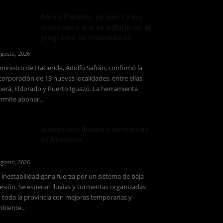
Ahora Patente: ya son 19 los
municipios que se adhirieron al
programa de financiación...
agosto, 2026
 ministro de Hacienda, Adolfo Safrán, confirmó la
corporación de 13 nuevas localidades, entre ellas
erá, Eldorado y Puerto Iguazú. La herramienta
rmite abonar...
Jueves con lluvias y tormentas
en Misiones
agosto, 2026
 inestabilidad gana fuerza por un sistema de baja
esión. Se esperan lluvias y tormentas organizadas
 toda la provincia con mejoras temporarias y
biente...