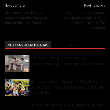
Noticia anterior
Próxima noticia
Detuvieron a un hombre
Con más de 30 equipos
buscado por lesiones graves
participantes, comenzó el
con un arma de fuego
primer Hackathon Tur
Misiones
NOTICIAS RELACIONADAS
MÁS DEL AUTOR
Ofrecen múltiples propuestas
deportivas para los vecinos de Corpus
Mitre igualó la serie ante El Ceibo y
quedó a un paso del ascenso a la Liga
Argentina
Boca venció 1-0 a Estudiantes con gol