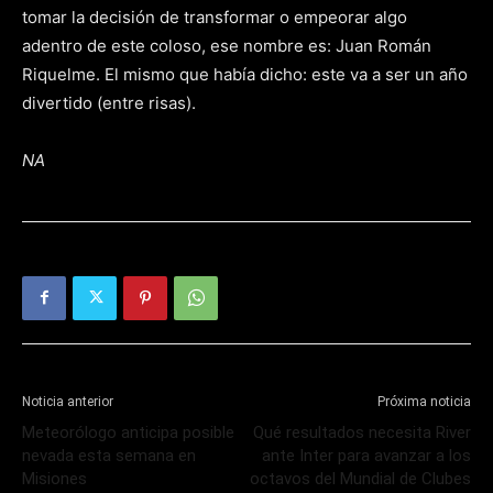
tomar la decisión de transformar o empeorar algo
adentro de este coloso, ese nombre es: Juan Román
Riquelme. El mismo que había dicho: este va a ser un año
divertido (entre risas).
NA
Noticia anterior
Próxima noticia
Meteorólogo anticipa posible
Qué resultados necesita River
nevada esta semana en
ante Inter para avanzar a los
Misiones
octavos del Mundial de Clubes