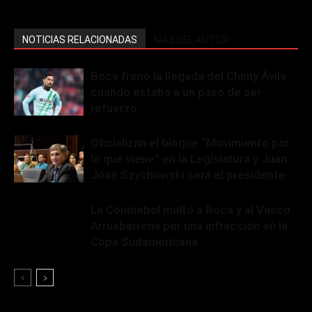
NOTICIAS RELACIONADAS
MÁS DEL AUTOR
Boca frenó la llegada del Chimy Ávila
cuando estaba a un paso de ser
refuerzo
Oficializan el bloque “Movimiento por
lo que viene” en la Legislatura y Juan
José Szychowski será el presidente
La Conmebol multó a Boca y al Vasco
Arruabarrena por una infracción en la
Copa Sudamericana